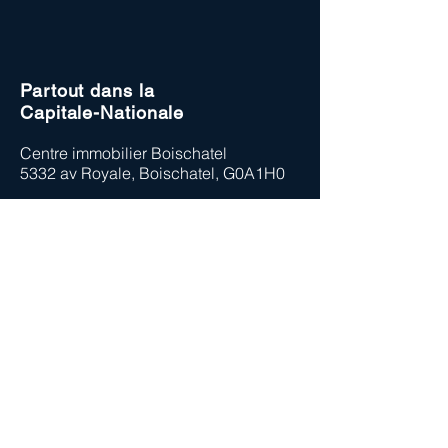
Partout dans la
Capitale-Nationale
Centre immobilier Boischatel
5332 av Royale,
Boischatel,
G0A1H0
Bureau
418-350-7777
Rachel Tremblay, B.A.A., Université
Laval — Promotion 2018
Courtier immobilier résidentiel et
commercial
581-812-9101
@centreimmobilier.ca
rachel
EXP AGENCE IMMOBILIÈRE
1111 boul. Dr.-Frederick-Philips Suite 601 Saint-Laurent QC H4M 2X6
438-387-